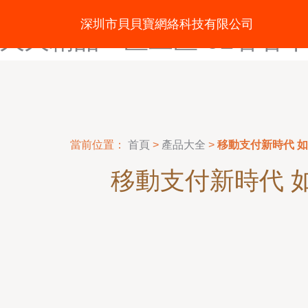
91做爱视频-92传媒视频-9
深圳市貝貝寶網絡科技有限公司
久久精品一区二区-92看看午
當前位置：
首頁
>
產品大全
>
移動支付新時代 
移動支付新時代 