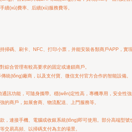
(xù)費率、后續(xù)服務費等。
掃碼、刷卡、NFC、打印小票，并能安裝各類商戶APP，實現(
對綜合管理有較高要求的固定或連鎖商戶。
豐等傳統(tǒng)廠商，以及支付寶、微信支付官方合作的智能設備。
移動通訊功能，可隨身攜帶。穩(wěn)定性高，專機專用，安全
強的商戶，如展會商、物流配送、上門服務等。
，連接手機、電腦或收銀系統(tǒng)即可使用。部分高端型號
等交易高頻、以掃碼支付為主的場景。