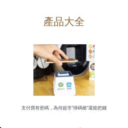
產品大全
支付寶有密碼，為何超市“掃碼槍”還能把錢
掃走？移動支付安全背后的便捷邏輯