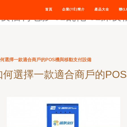
2福利网-92福利无码-92九色
首頁
企業(YÈ)簡介
產品大全
聯(L
夜福利电影-92乱伦-92深夜
如何選擇一款適合商戶的POS機與移動支付設備
如何選擇一款適合商戶的PO