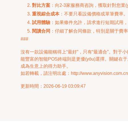
對比方案
：向2-3家服務商咨詢，獲取針對您業
重視綜合成本
：不要只看設備價格或單筆費率。
試用體驗
：如果條件允許，請求進行短期試用，
閱讀合同
：仔細了解合同條款，特別是關于費率
###
沒有一款設備能稱得上“最好”，只有“最適合”。對于
能豐富的智能POS終端則是更優(yōu)選擇。關鍵在于
成為生意上的得力助手。
如若轉載，請注明出處：http://www.anyvision.com.cn/pr
更新時間：2026-06-19 03:09:47