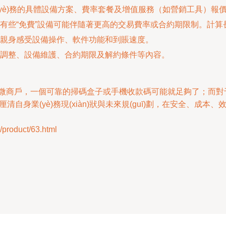
(yè)務的具體設備方案、費率套餐及增值服務（如營銷工具）報
有些“免費”設備可能伴隨著更高的交易費率或合約期限制。計算
親身感受設備操作、軟件功能和到賬速度。
調整、設備維護、合約期限及解約條件等內容。
小微商戶，一個可靠的掃碼盒子或手機收款碼可能就足夠了；而對于尋
厘清自身業(yè)務現(xiàn)狀與未來規(guī)劃，在安全、
oduct/63.html