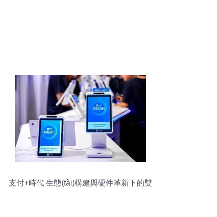
支付+時代 生態(tài)構建與硬件革新下的雙
雄博弈