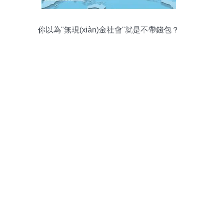
你以為"無現(xiàn)金社會"就是不帶錢包？
這些關鍵問題你可曾想過