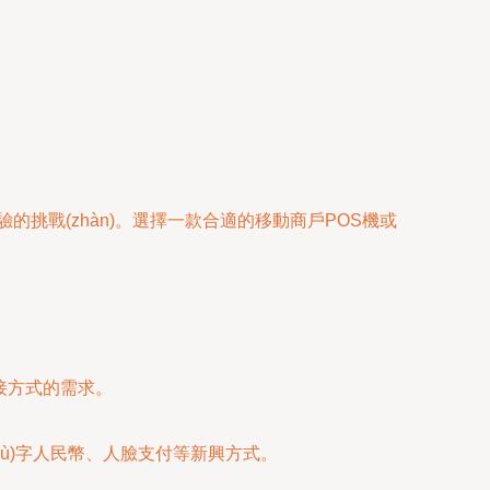
挑戰(zhàn)。選擇一款合適的移動商戶POS機或
？
接方式的需求。
hù)字人民幣、人臉支付等新興方式。
。