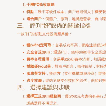
手機POS/收款碼
特點
：幾乎零硬件成本。商戶通過個人手機安裝收款
適合商戶
：個體戶、微商、地攤經營者、自由職業
三、 評判“好”設備的關鍵指標
一款“好”的移動支付設備應具備：
穩(wěn)定可靠
：交易成功率高，網絡連接穩(wě
安全合規(guī)
：通過PCI、銀聯(lián)等安
費率合理透明
：交易手續(xù)費率清晰，無隱
體驗優(yōu)異
：對商戶而言，操作簡單，對賬
服務與支持
：提供方（支付機構或服務商）能提
適度前瞻
：能夠適應支付技術的迭代，例如對數(
四、 選擇建議與步驟
選擇正規(guī)服務商
：優(yōu)先考慮擁有央
誘惑選擇不明渠道。