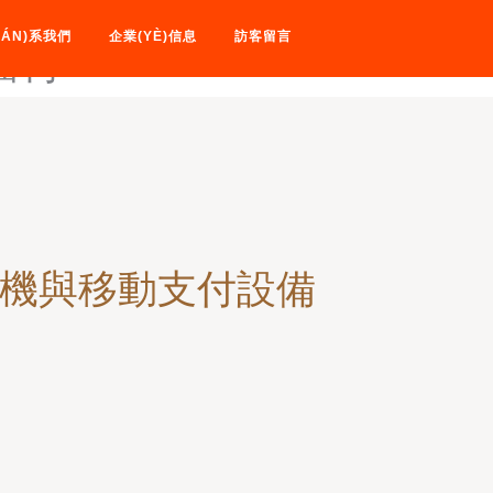
老师-92久草视频观看体验-92
IÁN)系我們
企業(YÈ)信息
訪客留言
福利
S機與移動支付設備