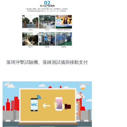
落球沖擊試驗機、落錘測試儀與移動支付
設備 工業(yè)檢測與商業(yè)科技的創
(chuàng)新融合