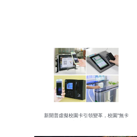
新開普虛擬校園卡引領變革，校園“無卡
化”新時代全面開啟