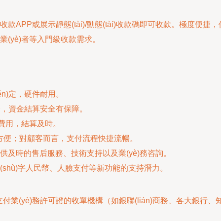
APP或展示靜態(tài)/動態(tài)收款碼即可收款。極度
(yè)者等入門級收款需求。
n)定，硬件耐用。
全認證，資金結算安全有保障。
藏費用，結算及時。
方便；對顧客而言，支付流程快捷流暢。
供及時的售后服務、技術支持以及業(yè)務咨詢。
shù)字人民幣、人臉支付等新功能的支持潛力。
行支付業(yè)務許可證的收單機構（如銀聯(lián)商務、各大