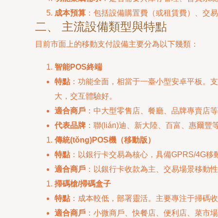
成本預算
：包括設備購置費（或租賃費）、交易手續
二、 主流設備類型與特點
目前市面上的移動支付設備主要分為以下幾類：
智能POS終端
特點
：功能全面，相當于一臺小型安卓平板。支持
大，交互體驗好。
適合商戶
：中大型零售店、餐廳、品牌專賣店等
代表品牌
：聯(lián)迪、新大陸、百富、惠爾
傳統(tǒng)POS機（移動版）
特點
：以銀行卡交易為核心，具備GPRS/4G
適合商戶
：以銀行卡收款為主、交易場景移動性
掃碼槍/掃碼盒子
特點
：成本較低，部署靈活。主要專注于掃碼收款
適合商戶
：小微商戶、快餐店、便利店、菜市場