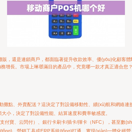
，還是連鎖商戶，都面臨著提升收款效率、優(yōu)化顧客體驗的
è)務增長。市場上琳瑯滿目的產品中，究竟哪一款才真正適合您
動攤點、外賣配送？這決定了對設備移動性、續(xù)航和網絡連
、金額大小，決定了對設備性能、結算速度和費率敏感度。
付寶、云閃付）、銀行卡刷卡/插卡/揮卡（NFC），甚至數(s
ng)、營銷工具或ERP系統(tǒng)打通，實現(xiàn)一體化經營