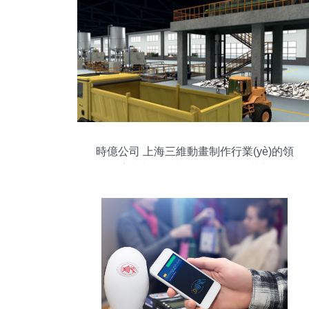
時億公司 上海三維動畫制作行業(yè)的領
航者與移動支付設備的視覺革新