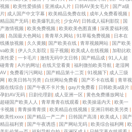
视频
|
欧美性爱插插
|
亚洲成a人片
|
日韩AV美女毛片
|
国产a级
片
|
成人国产中文字幕
|
欧美精品免费在线
|
成年人免费看视频
|
精品国产无码
|
欧美爆乳乱伦
|
少女AV
|
日韩成人褔利影院
|
国
产激情视频
|
欧美免费视频
|
欧美欧美色图直播
|
深夜爱福利视
频
|
岛国最大色网站
|
青青草久网站
|
91草莓免费视频
|
日本在
线播放视频
|
久久黄频
|
国产欧美在线
|
青草视频网站
|
国产欧美
va欧美
|
伊人久久影院
|
茄子视频
|
欧美成人在线视频
|
加勒比欧
美性爱
|
一卡毛片
|
激情无码中文日韩
|
国产精品成
|
91人人超
碰青青
|
A片的网址
|
在线天堂看黄
|
福利微拍欧美导航
|
老湿网
AV
|
免费看污污网站
|
国产精品第十二页
|
91视频下
|
成人三级
网
|
欧美日韩与另类
|
白丝网站免费看
|
国产不卡在线看
|
青草视
频在线综合
|
国产午夜不卡片免
|
gay片免费看
|
日韩欧美a级片
|
孕妇AV无码
|
日剧伦理剧
|
成人亚洲一区
|
黄色免费播放网址
|
超碰国产欧美人人
|
青草青青在线观看
|
欧美操逼内天
|
欧美一
卡视频
|
青青操青青摸
|
欧美精品在线视频
|
亚洲日韩欧美另类
|
欧美性xxxx
|
国产精品一产二产
|
日韩国产高清
|
欧美成人
|
国产
精品福利资
|
国产午夜诱惑
|
国产网站无码
|
欧美综合福利网
|
欧
美乱伦第一页
|
福利导航自拍
|
亚洲区成人
|
日韩字幕在线观看
|