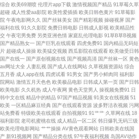
综合
欧美69潮喷
伦理片app下载
激情视频国产精品
91草莓久草
妻一二三区 亚洲变态另类综合 91国产ts 91探花在线视频 99久久无码视频
超碰
成人性爱aa影院
欧美性爱插插
欧美日韩色黄片
91草莓影
院
午夜电影网久久
国产丝袜美女
国产精彩视频
操碰视屏
国产
91在线观看18 岛国成人在线不卡 精品日韩中文在线 蜜桃成人网站 人人操91
福利在线
91久久影院
免费日韩电影
日韩成人影视
欧美精品性
交
午夜宅男免费
另类亚洲色情
家庭乱伦理电影
91草B草B视频
91国产精品女上位 91性视频 豆花吃瓜网 九九精品成人 内射人妖 午夜寂寞人
国产精品熟女一
国产巨乳在线观看
四虎免费91
国内精品无码短
片
超碰成人操操
欧美猛交视频
西瓜影院在线观看
欧美做受日韩
妻系列 91po视频w 91视频在线观看网页 不卡AV电影网站 久草在线免费av
国产在线一
国产原创视频在线
国产视频高清
国产丝袜一区
黄色
av网址大全
人妻乱视
国产成人在线网站
久草视频资源站
综合
欧美一页久久 婷婷精品免费久久 91成人电影在线视频 51视频探花 91制作视
五月香
成人app在线
四虎试看
91男女
国产男小鲜肉同
福利影
院网站
激情五月天色色
欧美极品电影
日韩成人第一页
国产日韩
频宅男在线观看 国产成人国产精品 久艹视频资源 日韩无码高清网址 亚洲国
欧美电影
久久机热
成人午夜网
黄色天堂男人
操视频免费91
日
韩中文在线
精品中的精品
97国产精品视频
91美女在线视频
51
产情侣在线自拍 91第一福利 www黄色 国内精品久久鸭下载 欧美色图宗合网
欧美
一区精品麻豆经典
国产在线观看资源
波多野洁衣视频
污网
站免费看
特级欧美在线观看
自拍视频91
91艹艹
久草网在线
18
涩涩婷婷 91av免费视频 91视频在线观看网址 成人电影Av网站 国精产久久无
福利影院
老司机蜜桃在线
成人精品一区二区
韩日爆乳无码三级
欧美伦理电影网站
艹艹操操
AV黄色观看网站
日韩欧美在线国
语∨A 密桃视频免费看 一区一区一去一区 91蜜桃吴梦梦 阿v免费视频 精品丰
产
新91视频网
国产精品分类在线
97午夜福利视频
岛国AV动作