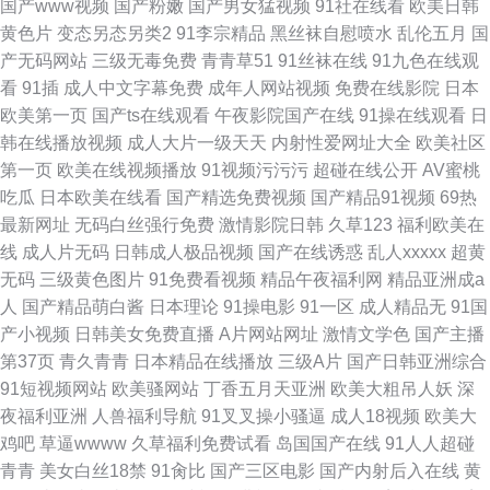
国产www视频
国产粉嫩
国产男女猛视频
91社在线看
欧美日韩
黄色片
变态另态另类2
91李宗精品
黑丝袜自慰喷水
乱伦五月
国
产无码网站
三级无毒免费
青青草51
91丝袜在线
91九色在线观
看
91插
成人中文字幕免费
成年人网站视频
免费在线影院
日本
欧美第一页
国产ts在线观看
午夜影院国产在线
91操在线观看
日
韩在线播放视频
成人大片一级天天
内射性爱网址大全
欧美社区
第一页
欧美在线视频播放
91视频污污污
超碰在线公开
AV蜜桃
吃瓜
日本欧美在线看
国产精选免费视频
国产精品91视频
69热
最新网址
无码白丝强行免费
激情影院日韩
久草123
福利欧美在
线
成人片无码
日韩成人极品视频
国产在线诱惑
乱人xxxxx
超黄
无码
三级黄色图片
91免费看视频
精品午夜福利网
精品亚洲成a
人
国产精品萌白酱
日本理论
91操电影
91一区
成人精品无
91国
产小视频
日韩美女免费直播
A片网站网址
激情文学色
国产主播
第37页
青久青青
日本精品在线播放
三级A片
国产日韩亚洲综合
91短视频网站
欧美骚网站
丁香五月天亚洲
欧美大粗吊人妖
深
夜福利亚洲
人兽福利导航
91叉叉操小骚逼
成人18视频
欧美大
鸡吧
草逼wwww
久草福利免费试看
岛国国产在线
91人人超碰
青青
美女白丝18禁
91肏比
国产三区电影
国产内射后入在线
黄