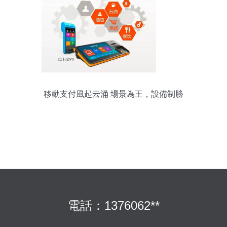
移動支付風起云涌 場景為王，設備制勝
電話：1376062**