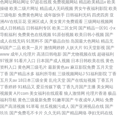
色网址网站网址
97超在线视
免费视频网站
精品欧美精品v
欧美
操碰
欧美二级片网址
精品成人无码视频
男女午夜福利影院
欧美
三级电影
免费黄色网址
成年版快手
日韩福利无码
四虎四房
亚
洲AV在线豆花
亚洲区成人
美女黄片免费观看
三级网站视频网
成人日韩精品
日韩福利专区
欧美二区女同
国产精品一区91
小x
导航福利
免费黄色在线视频
91原创视频
欧美日韩小视频
国产
成人在线无码
91黑料不
国产极品自拍
岛国最大色网站
精品无
码国产二品
欧美一及片
激情网婷婷
人妖大片
91天堂影视
国产
www
成年人伦理片
高清日韩电影
国产尤物视频在线
超碰福利
97视屏
91看片入口
日本国产成人视频
日本日韩欧美在线
黄色
资料入口
黄色网三级毛片
最新黄色av
麻豆影院免费
五月天堂
丁香
国产精品水多
福利所导航
三级视频网站J
51福利影院
丁香
五月天av
18日本三级全黄
乱伦天堂
国产在线短视频
丁香五月
丁香婷婷
91精品又
爱豆传媒下载
丁香九月国产主播
美女网站
视频黄
A片com
美女福利在线观看
狼人激情网
伦理片香港
极品
福利导航
黄色三级最新免费
91嫩草国产
午夜成年人网站
免费
国产高清视频
91草莓
丝瓜视频污成人
国产亚洲视品在线
国产
玖玖
国产免费毛不卡片
久久无码
国产精品网络
孕妇无码在线