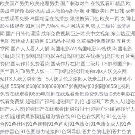
欧美国产另类
欧美伦理另类
国产刺激对白
在线观看91精品
欧
美成年视频
操碰操揉
成人微拍福利导航
亚洲欧美国产日韩
成年
在线观看免费
岛国精品在线播放
狠狠撸第四色
欧美一页
女同电
影在线观看
91网国产尤物在
毛片网站黄色
狼人三级片
高清男
同
国产日韩伦理淫
成年免费视频
亚洲欧美中文视频
东京热亚洲
色图
蜜桃成人超碰网
91精品小视频
久草福利免费视影
五月天
堂网
国产人人看人人插
岛国电影AV|岛国电影av蜜桃|岛国电影
导航|岛国电影网|岛国电影在线|岛国电影在线播放|岛国动作片免
费|岛国动作片免费看|岛国动作片在|岛国二级片
TS超碰国产|ts
黑丝后入|Ts另类人妖一二三|ts乱伦强奸|ts拍av|ts人妖交友网
站|TS人妖另类刺激|TS人妖乱伦之殇|ts人妖米兰|Ts人妖涉黄小
视频
555|98|668|6080|8090|007影视网站|03影院|0855电视剧
免费在线观看|0855电视剧在线观看全集免费免费版|0855电影在
线看免费版
超碰国产福利|超碰国产乱伦|超碰国产欧美人人|超碰
国产人人摸|超碰国产在线观看|超碰狠狠干|超碰户外碰|超碰华人
在线|超碰黄瓜影院|超碰激情在线
91色色在线网站|91色色综
合|91色社区|91色视频|91色首页|91色熟女|91色熟女成人|91色
婷婷瑟色|91色图磁力链接|91色网导航
苍井空的电影|苍井空的