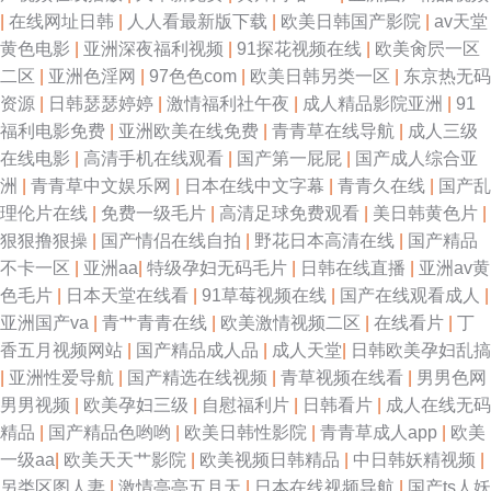
|
在线网址日韩
|
人人看最新版下载
|
欧美日韩国产影院
|
av天堂
黄色电影
|
亚洲深夜福利视频
|
91探花视频在线
|
欧美肏屄一区
二区
|
亚洲色淫网
|
97色色com
|
欧美日韩另类一区
|
东京热无码
资源
|
日韩瑟瑟婷婷
|
激情福利社午夜
|
成人精品影院亚洲
|
91
福利电影免费
|
亚洲欧美在线免费
|
青青草在线导航
|
成人三级
在线电影
|
高清手机在线观看
|
国产第一屁屁
|
国产成人综合亚
洲
|
青青草中文娱乐网
|
日本在线中文字幕
|
青青久在线
|
国产乱
理伦片在线
|
免费一级毛片
|
高清足球免费观看
|
美日韩黄色片
|
狠狠撸狠操
|
国产情侣在线自拍
|
野花日本高清在线
|
国产精品
不卡一区
|
亚洲aa
|
特级孕妇无码毛片
|
日韩在线直播
|
亚洲av黄
色毛片
|
日本天堂在线看
|
91草莓视频在线
|
国产在线观看成人
|
亚洲国产va
|
青艹青青在线
|
欧美激情视频二区
|
在线看片
|
丁
香五月视频网站
|
国产精品成人品
|
成人天堂
|
日韩欧美孕妇乱搞
|
亚洲性爱导航
|
国产精选在线视频
|
青草视频在线看
|
男男色网
男男视频
|
欧美孕妇三级
|
自慰福利片
|
日韩看片
|
成人在线无码
精品
|
国产精品色哟哟
|
欧美日韩性影院
|
青青草成人app
|
欧美
一级aa
|
欧美天天艹影院
|
欧美视频日韩精品
|
中日韩妖精视频
|
另类区图人妻
|
激情亭亭五月天
|
日本在线视频导航
|
国产ts人妖