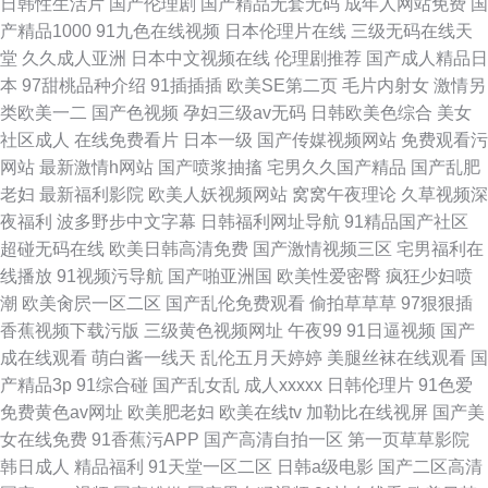
日韩性生活片
国产伦理剧
国产精品无套无码
成年人网站免费
国
产精品1000
91九色在线视频
日本伦理片在线
三级无码在线天
堂
久久成人亚洲
日本中文视频在线
伦理剧推荐
国产成人精品日
本
97甜桃品种介绍
91插插插
欧美SE第二页
毛片内射女
激情另
类欧美一二
国产色视频
孕妇三级av无码
日韩欧美色综合
美女
社区成人
在线免费看片
日本一级
国产传媒视频网站
免费观看污
网站
最新激情h网站
国产喷浆抽搐
宅男久久国产精品
国产乱肥
老妇
最新福利影院
欧美人妖视频网站
窝窝午夜理论
久草视频深
夜福利
波多野步中文字幕
日韩福利网址导航
91精品国产社区
超碰无码在线
欧美日韩高清免费
国产激情视频三区
宅男福利在
线播放
91视频污导航
国产啪亚洲国
欧美性爱密臀
疯狂少妇喷
潮
欧美肏屄一区二区
国产乱伦免费观看
偷拍草草草
97狠狠插
香蕉视频下载污版
三级黄色视频网址
午夜99
91日逼视频
国产
成在线观看
萌白酱一线天
乱伦五月天婷婷
美腿丝袜在线观看
国
产精品3p
91综合碰
国产乱女乱
成人xxxxx
日韩伦理片
91色爱
免费黄色av网址
欧美肥老妇
欧美在线tv
加勒比在线视屏
国产美
女在线免费
91香蕉污APP
国产高清自拍一区
第一页草草影院
韩日成人
精品福利
91天堂一区二区
日韩a级电影
国产二区高清