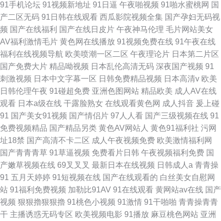
91手机论坛
91视频新地址
91日逼
午夜啪视频
91啪水蜜桃网
国
产二区无码
91日韩在线观看
西瓜影院视频全集
国产孕妇无码视
频
国产在线福利
国产在线日皮片
午夜神马伦理
毛片网站美女
AV福利激情毛片
黄色网在线播放
91视频免费在线
91午夜在线
福利在线视频导航
欧美喷潮一区二区
午夜理论片
日本第二片区
国产免费大片
精品呦视频
日本乱伦高清无码
深夜国产视频
91
刺激视频
日本中文字幕一区
日韩免费精品视频
日本高清v
欧美
日韩伦理午夜
91碰超免费
亚洲色图网站
精品欧美
成人AV在线
观看
日本a级在线
干露脸熟女
在线观看黄色网
成人抖音
爰上碰
91
国产美女91视频
国产情侣片
97人人看
国产三级视频在线
91
免费视频精品
国产精品另类
黄色AV网站人
黄色91福利社
污网
址18禁
国产高清不卡二区
成人午夜视频免费
欧美激情福利网
国产青青青草
91草逼视频
免费看片日韩
午夜视频福利免费
国
产嫩草视频在线
69叉叉叉
最新日本在线视频
日韩成人a
青青操
91
五月天婷婷
91短视频在线
国产在线观看的
白丝美女自慰网
站
91福利免费视频
加勒比91AV
91在线观看
黄网站av在线
国产
视频
狠狠擼狠狠擼
91桃色小视频
91激情
91干啪啪
青青操青青
干
主播诱惑无码专区
欧美视频电影
91播放
麻豆桃色网站
亚洲