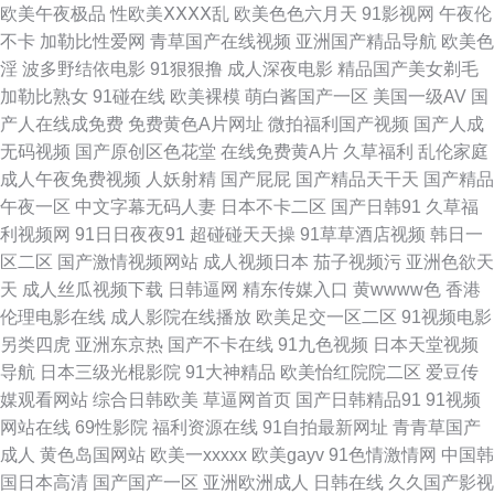
欧美午夜极品
性欧美ⅩⅩⅩⅩ乱
欧美色色六月天
91影视网
午夜伦
玖综合性 日韩调教影音先锋 午夜尤物神马福利影院 91白虎 熟女福利导航 91
不卡
加勒比性爱网
青草国产在线视频
亚洲国产精品导航
欧美色
淫
波多野结依电影
91狠狠撸
成人深夜电影
精品国产美女剃毛
有码在线播放 超踫人人色导航 久久偷拍 人妻中文字幕91 色色天堂网 91福利
加勒比熟女
91碰在线
欧美裸模
萌白酱国产一区
美国一级AV
国
产人在线成免费
免费黄色A片网址
微拍福利国产视频
国产人成
啪 91社精品无码 超碰91处 国产123 国产伊人网站 青草婷婷五月天 久久嫩草
无码视频
国产原创区色花堂
在线免费黄A片
久草福利
乱伦家庭
成人午夜免费视频
人妖射精
国产屁屁
国产精品天干天
国产精品
精品在线 日韩精品极 亚洲国产另类日韩 91黄站 99传媒性交影院 国产有码在
午夜一区
中文字幕无码人妻
日本不卡二区
国产日韩91
久草福
利视频网
91日日夜夜91
超碰碰天天操
91草草酒店视频
韩日一
线 女同片色 日屄视频网 色欧美TV 午夜伦理影院 伊人色av 91换妻 91熟女免
区二区
国产激情视频网站
成人视频日本
茄子视频污
亚洲色欲天
天
成人丝瓜视频下载
日韩逼网
精东传媒入口
黄wwww色
香港
费视频 爱爱网站午夜 国产电影三区 九九国产热 人人插人人插AV 首页日韩
伦理电影在线
成人影院在线播放
欧美足交一区二区
91视频电影
另类四虎
亚洲东京热
国产不卡在线
91九色视频
日本天堂视频
性爱资源 在线免费av福利资源 91福利在线播放 91晚间福利社 www成人网
导航
日本三级光棍影院
91大神精品
欧美怡红院院二区
爱豆传
媒观看网站
综合日韩欧美
草逼网首页
国产日韩精品91
91视频
址在线 福利第一视频 老湿机欧美视频 日美A∨ 日韩欧美 伊人福利国产 91情
网站在线
69性影院
福利资源在线
91自拍最新网址
青青草国产
成人
黄色岛国网站
欧美一xxxxx
欧美gayv
91色情激情网
中国韩
趣网站在线观看 91制片场性爱视频 黑丝足交后入 欧美高清在线视频 少妇人
国日本高清
国产国产一区
亚洲欧洲成人
日韩在线
久久国产影视