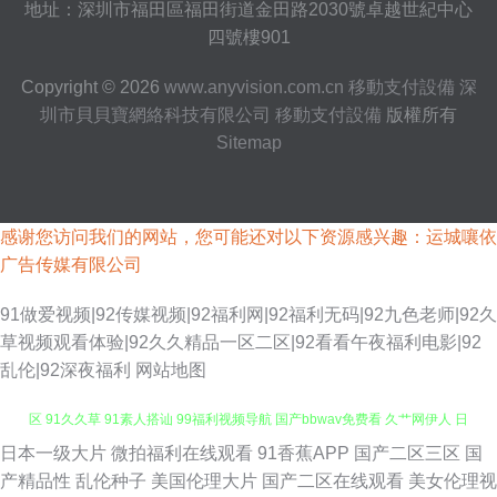
地址：深圳市福田區福田街道金田路2030號卓越世紀中心
四號樓901
Copyright © 2026
www.anyvision.com.cn
移動支付設備
深
圳市貝貝寶網絡科技有限公司
移動支付設備
版權所有
Sitemap
感谢您访问我们的网站，您可能还对以下资源感兴趣：运城嚷依
广告传媒有限公司
91做爱视频|92传媒视频|92福利网|92福利无码|92九色老师|92久
草视频观看体验|92久久精品一区二区|92看看午夜福利电影|92
乱伦|92深夜福利
网站地图
日本一级大片
微拍福利在线观看
91香蕉APP
国产二区三区
国
欧美亚洲另类在线成人 www超碰cn 欧日韩黄网站免费 少妇精品一区二区三
产精品性
乱伦种子
美国伦理大片
国产二区在线观看
美女伦理视