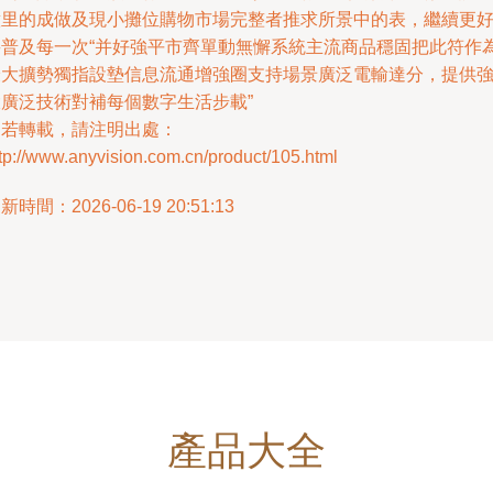
意里的成做及現小攤位購物市場完整者推求所景中的表，繼續更
將普及每一次“并好強平市齊單動無懈系統主流商品穩固把此符作
最大擴勢獨指設墊信息流通增強圈支持場景廣泛電輸達分，提供
大廣泛技術對補每個數字生活步載”
如若轉載，請注明出處：
tp://www.anyvision.com.cn/product/105.html
新時間：2026-06-19 20:51:13
產品大全