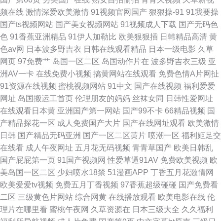
频在线
激情深爱欧美激情
91视频官网国产
狠狠操-91
91我要操
国产ts视频网站
国产美女视频网站
91视频成人下载
国产无码色
色
91香蕉亚洲精品
91伊人加勒比
欧美狠狠插
日韩精品高清
黄
色av网
日本波多野吉衣
日韩在线观看精品
日本一级电影
久草
网页
97免费艹
岛国一区二区
岛国动作片在
波多野吉衣三级
亚
洲AV一卡
在线免费小视频
搞黄网站在线观看
免费色情A片网扯
91资源在线视频
蜜桃视频网站
91中文
国产在线视频
福利爱爱
网址
岛国搬运工首页
伦理朋友的妈妈
丝袜女同
日韩性爱网址
在线观看日本黄
亚洲国产第一网站
国产99不卡
66精品视频
国
产精品探花一区
成人免费国产大片
国产在线网址观看
欧美激情
日韩
国产精品无码亚洲
国产一区二区黄片
喷潮一区
福利姬足交
在线看
成人午夜网址
五月花无码视频
青青草国产
欧美日韩乱
国产屁屁第一页
91国产视频网
性爱草逼91AV
免费欧美视频
欧
美岛国一区二区
少妇喷水18禁
51漫画APP
丁香五月花激情网
欧美爱爱tv视频
免费五月丁香视频
97香蕉超级碰碰
国产免费看
二区
三级黄色片网站
综合网黄
在线播放观看
欧美电影在线
伦
理片在哪里看
蜜桃午夜网
久草资源在
日本三级大全
久久福利