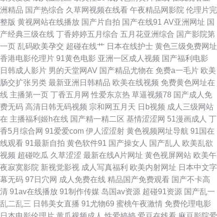
洲精品
国产热综合
久草网视频在线看
午夜精品网影院
伦理片完
新资源 www91蝌蚪自拍 阿v视频在线免费观看 影音先锋热色 www本日黄色
整版
黄视网站在线播放
国产片自拍
国产在线91
AV亚洲网址
国
产经典三级在线
丁香婷婷五月综合
五月花亚洲综合
国产影院第
九一视频色综合 熟女啪啪一区二区三区 91福利精选 豆花视频午夜场 色涩叉
一页
乱码欧美孕交
超碰在线艹
日本在线护士
黄色三级免费网址
香港电影伦理片
91黄色电影
亚洲一区成人视频
国产福利电影
蜜桃 91成长人版网 91爱啪 久久二区福利 一区二区不卡国产网站 91尤物网
日韩成人影片
男的天堂网AV
国产精品尤物在
免费a一毛片
欧美
肠交扩张另类
最新亚洲日韩精品
欧美在线视频
免费黄色网址在
站在线观看 国产午夜福利一区二区 五月天四房播播影院 91爽爽 国产区精品
线
主播第一页
丁香五月网
性爱东京热
草逼视频78
国产成人免
费无码
高清日韩无码视频
宗和网五月天
日b视频
成人三级网站
熟女 日本少妇黑森林17p 1024学生看片 91亚洲熟女 国产福利合集99 欧美
在
主播福利姬h在线
国产精一精二区
基情涩涩网
51漫画成人
丁
香5月综合网
91爱爱com
伊人涩涩射
黄色视频网址导航
91国在
性爱ay 欧美成人性色影院 91在线超碰社区 男女互肏 91蝌蚪网站 国产AV福
线观看
91最新自拍
黄色软件91
国产操女人
国产乱人
欧美乱欲
视频
超碰吃瓜
久草涩涩
最新在线A片网址
黄色视屏网站
欧美午
利 欧美瘙逼 亚洲啪啪 91探花在线吃瓜 日本123不卡 五月婷最新网址 美女视
夜寂寞影院
新视觉影视
成人写真福利
欧美内射网址
日本中文字
幕无码
97日穴网
成人免费在线
精品国产免费观看
国产不卡高
频91 91超碰色情 av资源天堂 美女影院 亚洲天堂综合激情 91社区最新网址
清
91av在线播放
91制作传媒
岛国av资源
超碰91资源
国产乱一
乱二乱三
日韩美女直播
91尤物69
蜜桃午夜激情
免费伦理电影
福利小视频1024 男人天堂com 人人人人操 a俺也要去了网址 日韩成人天堂
日本电影伦理片
黄瓜视频成人
性爱婷婷
爱豆在线看
麻豆影院爱