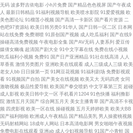
无码
波多野吉依电影
小h片免费
国产精品色色视屏
国产午夜成
满熟妇人妻一区 色久导航 91超碰碰在线 91亚洲色图在线 成人色导航在线 久
人
最新日韩精品
91福利视频导航
欧美喷水影院
91爱爱视频
欧
美色图论坛
91榴莲小视频
国产高清一卡新区
国产看片资源
二
草视频福利资源在线 日韩色色网站 亚洲久草视频网 91福利影院导航 成人影
色吧97资源站
欧美日韩另类0
91华人
国产日韩一区二区
日本网
站在线免费
免费潮喷
91原创国产视频
成人吃瓜福利
国产在线9
音先锋免费视频 久久激情一区 色悠悠亚洲综合影院 福利姬在线自慰喷水 久
操碰高清免费视频
午夜电影全集
国产AV无码
人妻系列
爱豆传
媒倩女幽魂
超清国产剧大全
91中文字幕在线
免费在线小视频
久婷导航 深爱网五月婷婷 在线观看下载黄 97肏屄 國产狠插日 欧美日韩黄
吃瓜福利小视频
免费91
国产日产亚洲精品
91社在线高清
人人
草香蕉
激情另类图片
亚洲欧美在线观看
成人三级成人三级
欧美
探花精品9区 超碰97欧美 极品美女内射91 岛国搬运工在线视频 伊人9988
老女人bb
日日操第一页
91网豆花视频
91福利剧场
免费影视观
看
91视频国产自拍
国产美女在线视频
欧美又大
无码四虎
女同
91日韩欧美在线 阿v视频在线播放 欧美性爱Tv人与兽 影音先锋AV电影源 91
激吻视频
极品性爱导航
欧美国产拳交喷奶
中文字幕第三页
超碰
成人影视
欧美日韩中文一区
手机看片1204
91色快播
福利撸影
免费站 WWW色网 激情文学怡春院 欧美特级另类 天天干天天做 91n在线视
院
激情五月天国产
综合网五月天
美女主播青草
国产高清不卡视
频
四虎影视
欧美一区在线
操碰视频
五月天婷婷欧美
欧美大BB
频观看 成人高清三级网址 女人的天堂人禽在线 亚洲欧美日韩黄色 91色搞
国产福利啪啪
欧洲成人午夜精品
国产精品美乳
男人操蜜桃视频
无码射精网站
18成年人网站
日本高清电影网
男女啪啪午夜视频
www色图亚洲 91黑丝视频网站 91资源总站超碰 国产91看片婬黄大片 日韩
免费电影在线观看
亚洲ab
成人少妇视频导航
91国产小青蛙
国