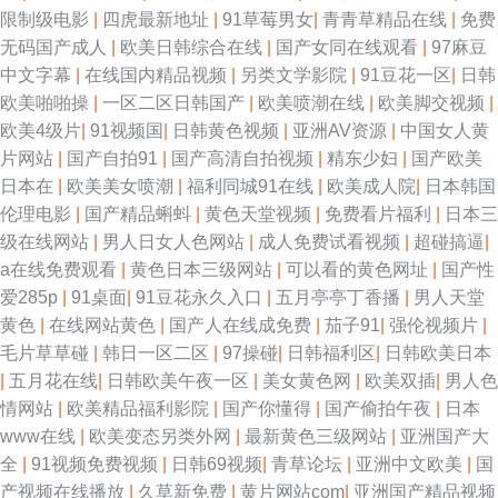
限制级电影
|
四虎最新地址
|
91草莓男女
|
青青草精品在线
|
免费
无码国产成人
|
欧美日韩综合在线
|
国产女同在线观看
|
97麻豆
中文字幕
|
在线国内精品视频
|
另类文学影院
|
91豆花一区
|
日韩
欧美啪啪操
|
一区二区日韩国产
|
欧美喷潮在线
|
欧美脚交视频
|
欧美4级片
|
91视频国
|
日韩黄色视频
|
亚洲AV资源
|
中国女人黄
片网站
|
国产自拍91
|
国产高清自拍视频
|
精东少妇
|
国产欧美
日本在
|
欧美美女喷潮
|
福利同城91在线
|
欧美成人院
|
日本韩国
伦理电影
|
国产精品蝌蚪
|
黄色天堂视频
|
免费看片福利
|
日本三
级在线网站
|
男人日女人色网站
|
成人免费试看视频
|
超碰搞逼
|
a在线免费观看
|
黄色日本三级网站
|
可以看的黄色网址
|
国产性
爱285p
|
91桌面
|
91豆花永久入口
|
五月亭亭丁香播
|
男人天堂
黄色
|
在线网站黄色
|
国产人在线成免费
|
茄子91
|
强伦视频片
|
毛片草草碰
|
韩日一区二区
|
97操碰
|
日韩福利区
|
日韩欧美日本
|
五月花在线
|
日韩欧美午夜一区
|
美女黄色网
|
欧美双插
|
男人色
情网站
|
欧美精品福利影院
|
国产你懂得
|
国产偷拍午夜
|
日本
www在线
|
欧美变态另类外网
|
最新黄色三级网站
|
亚洲国产大
全
|
91视频免费视频
|
日韩69视频
|
青草论坛
|
亚洲中文欧美
|
国
产视频在线播放
|
久草新免费
|
黄片网站com
|
亚洲国产精品视频