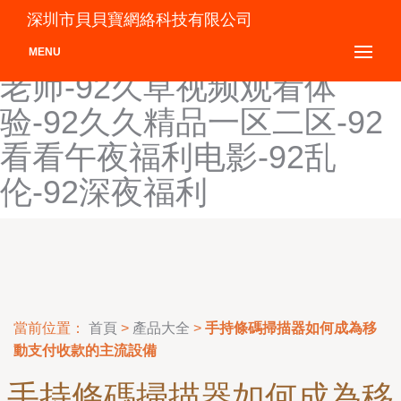
91做爱视频-92传媒视频-92
深圳市貝貝寶網絡科技有限公司
福利网-92福利无码-92九色
MENU
老师-92久草视频观看体
验-92久久精品一区二区-92
看看午夜福利电影-92乱
伦-92深夜福利
當前位置：
首頁
>
產品大全
>
手持條碼掃描器如何成為移
動支付收款的主流設備
手持條碼掃描器如何成為移