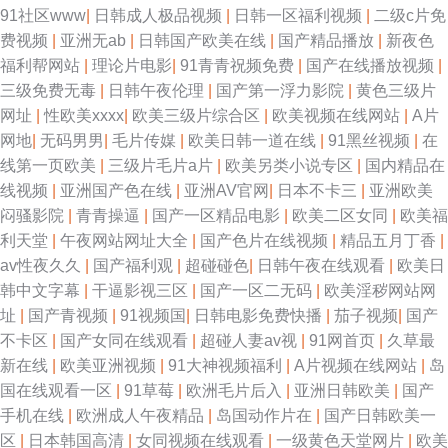
91社区www
|
日韩成人极品视频
|
日韩一区福利视频
|
二级c片免
费视频
|
亚洲无ab
|
日韩国产欧美在线
|
国产精品播放
|
新夜色
福利帮网站
|
理论片电影
|
91青青祝频免费
|
国产在线播放视频
|
三级免费无毒
|
日韩午夜伦理
|
国产第一浮力影院
|
黄色三级片
网址
|
性欧美xxxx
|
欧美三级片综合区
|
欧美视频在线网站
|
A片
网地
|
无码男男
|
毛片传媒
|
欧美日韩一道在线
|
91黑丝视频
|
在
线第一页欧美
|
三级片毛片a片
|
欧美另类小说专区
|
国内精品在
线视频
|
亚洲国产色在线
|
亚洲AV官网
|
日本不卡三
|
亚洲欧美
闷骚影院
|
青青操逼
|
国产一区精品电影
|
欧美二区女同
|
欧美福
利天堂
|
午夜网站网址大全
|
国产色片在线视频
|
精品五月丁香
|
av性夜久久
|
国产福利观
|
超碰碰色
|
日韩午夜在线观看
|
欧美日
韩中文字幕
|
干逼影视三区
|
国产一区二无码
|
欧美淫秽网站网
址
|
国产青视频
|
91视频国
|
日韩电影免费快播
|
茄子视频
|
国产
不卡区
|
国产女同在线观看
|
超碰人妻av视
|
91网首页
|
久草最
新在线
|
欧美亚洲视频
|
91大神视频福利
|
A片视频在线网站
|
岛
国在线观看一区
|
91草莓
|
欧洲毛片后入
|
亚洲日韩欧美
|
国产
手机在线
|
欧洲成人午夜精品
|
岛国动作片在
|
国产日韩欧美一
区
|
日本韩国高清
|
女同视频在线观看
|
一级黄色天堂网片
|
欧美