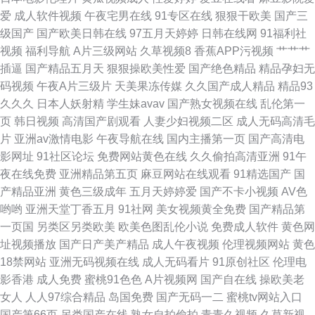
爱
成人软件视频
午夜宅男在线
91专区在线
狠狠干欧美
国产三
在线 91视频国 黄色网址视频久久 三级成人色网 91九色色窝窝 成人网址 男
级国产
国产欧美日韩在线
97五月天婷婷
日韩在线网
91福利社
视频
福利导航
A片三级网站
久草视频8
香蕉APP污视频
艹艹艹
女一级a黄 91视频线上免费观看 四虎AV电影 91视频在线播 国产精品久久九
插逼
国产精品五月天
狠狠操欧美性爱
国产绝色精品
精品孕妇无
码视频
午夜A片三级片
天美果冻传媒
久久国产成人精品
精品93
欧美影片网站推荐 最新色悠悠久久色 99视频免费播放 精品人妻久久 亚洲日
久久久
日本人妖射精
学生妹avav
国产熟女视频在线
乱伦第一
页
韩日视频
高清国产剧观看
人妻少妇视频二区
成人无码高清毛
韩天美 91新人福利 黑人福利导航 日韩啪啪啪在线 91传媒精品 wwwAV网址
片
亚洲av激情电影
午夜导航在线
国内主播第一页
国产高清电
影网址
91社区论坛
免费网站黄色在线
久久偷拍高清亚洲
91午
九一一二国产 天堂资源 福利视频站 欧美AⅤ18 人人射成人av 国产精品传媒
夜在线免费
亚洲精品第五页
麻豆网站在线观看
91精选国产
国
产精品亚洲
黄色三级成年
五月天婷婷爱
国产不卡小视频
AV色
俺也去毛片 欧美性片久久网 91高清免费观看在线 成人性交 欧美精品一区蜜
哟哟
亚洲天堂丁香五月
91社网
美女视频黄全免费
国产精品第
一页国
另类区另类欧美
欧美色图乱伦小说
免费成人软件
黄色网
桃
址视频播放
国产日产美产精品
成人午夜视频
伦理视频网站
黄色
18禁网站
亚洲无码视频在线
成人无码看片
91原创社区
伦理电
影香港
成人免费
蜜桃91色色
A片视频网
国产自在线
操欧美老
女人
人人97综合精品
岛国免费
国产无码一二
蜜桃tv网站入口
国产第66页
另类国产在线
熟女自拍偷拍
青青久视频
久草新视