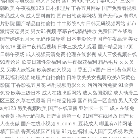
福利所导航视频
成人片免费
国产第9页
中文字幕bt原声
三级日
韩欧美
午夜视频123
日本推理片
丁香五月网站
国产免费看视频
极品成人色
成人黑料自拍
国产日韩欧美网站
国产无码av
老湿A
片影院
国产精品自拍偷拍
牛牛影院A片
日韩无码视频网站
都市
激情变态另类
男女91视频
字幕在线精品播放
免费国产在线看
国产婷婷五月天
无码传媒导航
日本电影伦理
国产午夜高清
美女
黄色18
亚洲午夜精品视频
日本三级成人观看
国产精品第12页
日韩午夜场
成人视频高清免费
伦理在线影视
成人三级视频在线
91理论片
欧美日韩性爱福利
av午夜探花福利
精品毛片
久久叉
叉
另类人妖视频
欧美熟妇穴视频
丁香五月V国产
日韩黄色网址
豆花福利视频
轮理片自拍偷拍
日韩欧美美女视频
欧美A级黄色
影院
丁香影视五月花
福利视频电影久久
污污污污免费
91金典
免费
欧美三级日本
成人在线吃瓜网站
成人岛国影院
成人动漫二
区三区
久草在线最新
日韩精品推荐
国产精品一区自拍
男人天堂
a片123
另类视频欧美
国产在线直播
亚洲卡一卡二
成人在线免
费看黄
操操无码视频
国产高清第一页
91国产在线播放
国产女
人夜夜做
国产在线小视频
91com
91豆花成人
哪里有A片网址
精产国品
香蕉视频国产精品
91九色福利
成人国产无线视
欧美