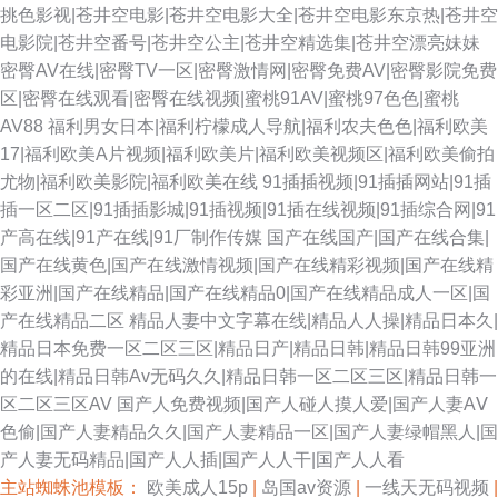
挑色影视|苍井空电影|苍井空电影大全|苍井空电影东京热|苍井空
电影院|苍井空番号|苍井空公主|苍井空精选集|苍井空漂亮妹妹
密臀AV在线|密臀TV一区|密臀激情网|密臀免费AV|密臀影院免费
区|密臀在线观看|密臀在线视频|蜜桃91AV|蜜桃97色色|蜜桃
AV88
福利男女日本|福利柠檬成人导航|福利农夫色色|福利欧美
17|福利欧美A片视频|福利欧美片|福利欧美视频区|福利欧美偷拍
尤物|福利欧美影院|福利欧美在线
91插插视频|91插插网站|91插
插一区二区|91插插影城|91插视频|91插在线视频|91插综合网|91
产高在线|91产在线|91厂制作传媒
国产在线国产|国产在线合集|
国产在线黄色|国产在线激情视频|国产在线精彩视频|国产在线精
彩亚洲|国产在线精品|国产在线精品0|国产在线精品成人一区|国
产在线精品二区
精品人妻中文字幕在线|精品人人操|精品日本久|
精品日本免费一区二区三区|精品日产|精品日韩|精品日韩99亚洲
的在线|精品日韩Av无码久久|精品日韩一区二区三区|精品日韩一
区二区三区AV
国产人免费视频|国产人碰人摸人爱|国产人妻AⅤ
色偷|国产人妻精品久久|国产人妻精品一区|国产人妻绿帽黑人|国
产人妻无码精品|国产人人插|国产人人干|国产人人看
主站蜘蛛池模板：
欧美成人15p
|
岛国av资源
|
一线天无码视频
|