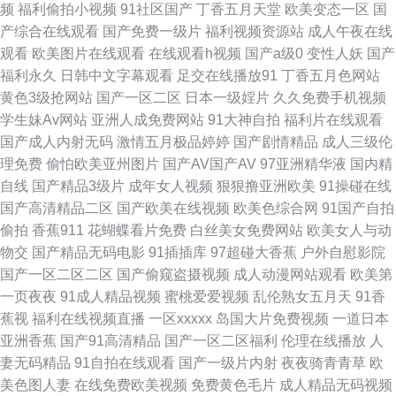
频
福利偷拍小视频
91社区国产
丁香五月天堂
欧美变态一区
国
区 91久久草 91素人搭讪 99福利视频导航 国产bbwav免费看 久艹网伊人 日
产综合在线观看
国产免费一级片
福利视频资源站
成人午夜在线
观看
欧美图片在线观看
在线观看h视频
国产a级0
变性人妖
国产
韩成人卡一 影音先锋一父3女 91少女被入 操你啦超碰97 国内福利精品久 老
福利永久
日韩中文字幕观看
足交在线播放91
丁香五月色网站
黄色3级抢网站
国产一区二区
日本一级婬片
久久免费手机视频
司机视频入口 色多色多乱码伦视频 中日韩伦日幕视频 91黑丝国 91视频登陆
学生妹Av网站
亚洲人成免费网站
91大神自拍
福利片在线观看
国产成人内射无码
激情五月极品婷婷
国产剧情精品
成人三级伦
阿v网址 国产Av网址导航 久久极品精品 人妻社区 丝袜后入91 性爱剧场 91久
理免费
偷怕欧美亚州图片
国产AV国产AV
97亚洲精华液
国内精
自线
国产精品3级片
成年女人视频
狠狠撸亚洲欧美
91操碰在线
久a 91最新视频 福利微拍导航 久久黄色片 天堂色情淫秽 日韩导航 自拍超碰
国产高清精品二区
国产欧美在线视频
欧美色综合网
91国产自拍
偷拍
香蕉911
花蝴蝶看片免费
白丝美女免费网站
欧美女人与动
在线99 91麻豆高清视频 91熊猫在线 岛国搬运工 精品店人人妻 欧美老妇性
物交
国产精品无码电影
91插插库
97超碰大香蕉
户外自慰影院
国产一区二区二区
国产偷窥盗摄视频
成人动漫网站观看
欧美第
交 婷婷五月激情深爱 先锋影音aV中文字幕 91观看视频 91起操 97欧美人妻
一页夜夜
91成人精品视频
蜜桃爱爱视频
乱伦熟女五月天
91香
蕉视
福利在线视频直播
一区xxxxx
岛国大片免费视频
一道日本
一区二区 国产精品极品久久 蜜桃视频黄 欧洲色色 色欲污网 1024手机看成人
亚洲香蕉
国产91高清精品
国产一区二区福利
伦理在线播放
人
妻无码精品
91自拍在线观看
国产一级片内射
夜夜骑青青草
欧
片 91大师 91看片网站 av手机色情网 成人小视频资源库 激情五月天社区 玖
美色图人妻
在线免费欧美视频
免费黄色毛片
成人精品无码视频