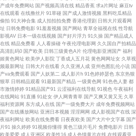
产成年免费网站
国产视频高清在线
精品香蕉
求a片网址
麻豆tv
蜜桃专区 91a网址在线 92国产在线视频 国产成人久久精品 殴美日韩大香焦
在线观看
在线撸丝片
91草碰
国产成人激情视频
黑料吃瓜精品
偷拍
91大神合集
成人拍拍拍免费
香港伦理剧
日韩大片观看网
网 性爱网六月 91九色熟女老版 男人的天堂网色 91白虎丝袜萝莉 92资源超
址
日韩免费电影
91羞羞视频
国产网站
青草全福视在线
性导航
影视AV
日本一级在线视频
国产好片浮力
91久操
国产精品成人
碰在线 久艹在线视频 91传煤网站直接进入 久草福利在线免费 天天搞天天搞
在线
精品免费看
人人看操碰
午夜伦理电影网
久久国自产拍精品
高清乱码0
国产欧美
日韩三级黄色A片
伦理电影亚洲国产
福利
天天搞 影视先锋成人无码AV 久久大伊人国产av 伊人大香蕉小说 97伊人网
姬黄色网址
欧美伊人影院
丁香成人五月花
黄色网网址女
久草视
频最新网址
日韩大片在线看
久久亚洲人成
亚州色图乱伦小说
国
九一精品首页在线观看 五月花电影av 91骚视频免费完整 变态另类av 精品国
产va免费观看
国产人妖第二
成人影片h
91色婷婷瑟色
东京热狠
狠草
日韩精品观看
91最新国产精品
一级黄色网
91色色人妻
都
产乱色 日韩成人第一 91乱子伦国产精 国产精成人品 蜜臀av福利在线 婷婷丁
市激情婷婷
91精品国产91
云涩福利在线导航
91视色
午夜福利
在线网站
91直播
91处女
伊人网青青草
国产又爽又黄又无
久草
香一区二区亚洲 91看大片 超碰人妻99 九九re视频在线观看 日韩理论在线观
福利资源网
东方成人在线
国产一级免费大片
成年免费视频网站
国产在线播放网站
亚洲日本视频
淫淫网网
成人影视国产在线
深
看 亚洲天堂精品视频 日本一级免费播放 不卡一期二期 影音先锋AV日韩 亚州
夜福利网址
欧美在线免费看
日夜夜欧美
国产大片中文字幕
国产
片91
操久婷婷
91视频你懂得
黄色三级片毛片
免费电影片
日韩
欧美日韩综合在线 91视频在线免费 大香蕉青青久久 久久精c 影音先锋av最
欧美爱爱
成人亚洲区
欧美性16
成人色情黄片在线
在线观看亚